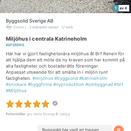
1
av 4
Byggsolid Sverige AB
Daniel L
2 månader sedan
web
Miljöhus i centrala Katrineholm
REFERENS
Här har vi gjort fastighetsnära miljöhus åt Brf Renen för
att hjälpa dem att möte de ny kraven som har kommit på
alla fastigheter och bostadsrätts föreningar.
Anpassat utseende för att smälta in i miljön runt
fastigheten.
#miljöhus
#byggsolid
#katrineholm
#snickare
#byggfirma
#nyproduktion
#ombyggnad
#brf
#Miljöhus
Petermöller
gav detta företag
5
i betyg
Byggsolid har varit en toppen