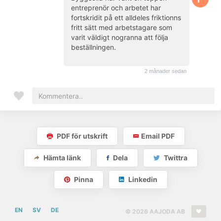
entreprenör och arbetet har
fortskridit på ett alldeles friktionns
fritt sätt med arbetstagare som
varit väldigt nogranna att följa
beställningen.
(kund)
2 månader sedan
PDF för utskrift
Email PDF
Hämta länk
Dela
Twittra
Pinna
Linkedin
EN
SV
DE
© 2026 AAJODA AB