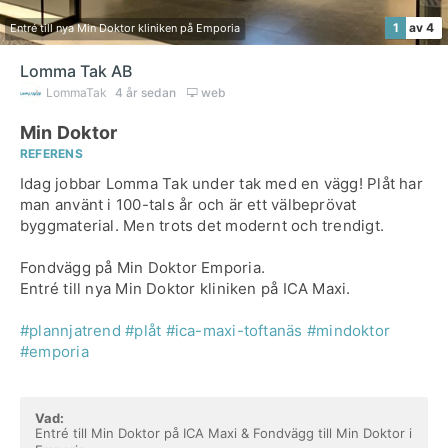
1
av 4
Entré till nya Min Doktor kliniken på Emporia
Lomma Tak AB
LommaTak
4 år sedan
web
Min Doktor
REFERENS
Idag jobbar Lomma Tak under tak med en vägg! Plåt har
man använt i 100-tals år och är ett välbeprövat
byggmaterial. Men trots det modernt och trendigt.
Fondvägg på Min Doktor Emporia.
Entré till nya Min Doktor kliniken på ICA Maxi.
#plannjatrend
#plåt
#ica-maxi-toftanäs
#mindoktor
#emporia
Vad:
Entré till Min Doktor på ICA Maxi & Fondvägg till Min Doktor i