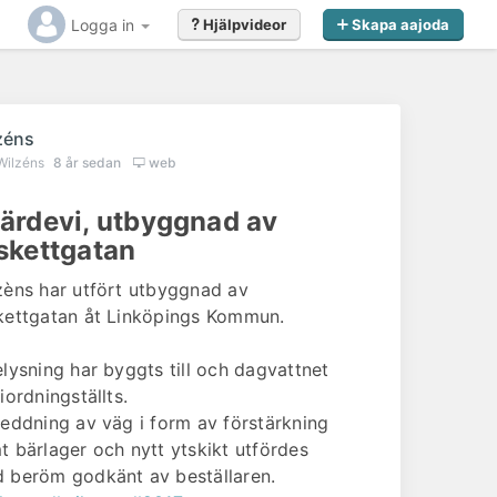
Logga in
Hjälpvideor
Skapa aajoda
zéns
Wilzéns
8 år sedan
web
ärdevi, utbyggnad av
skettgatan
zèns har utfört utbyggnad av
kettgatan åt Linköpings Kommun.
Gillar du det du såg?
elysning har byggts till och dagvattnet
iordningställts.
Kontakta
Wilzéns
redan idag för offert eller
reddning av väg i form av förstärkning
förfrågan
t bärlager och nytt ytskikt utfördes
 beröm godkänt av beställaren.