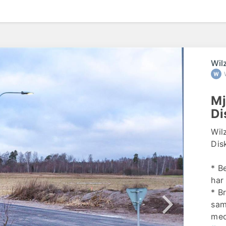
Wil
Mj
Di
Wil
Dis
* B
har 
* B
sam
med