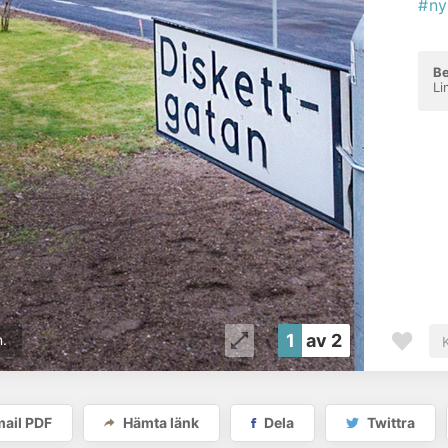
#ny
Be
Li
1
av 2
.
ail PDF
Hämta länk
Dela
Twittra