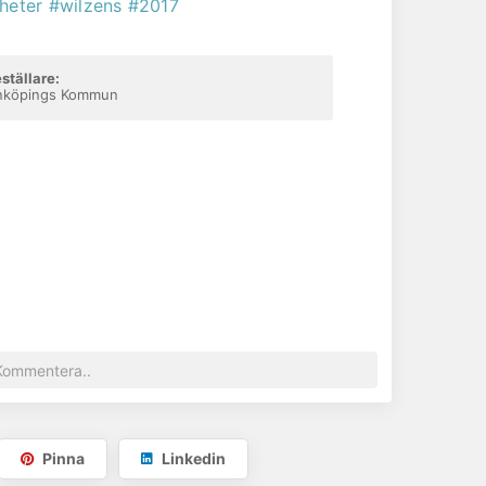
heter
#wilzens
#2017
Gå till hemsida
ställare:
nköpings Kommun
Pinna
Linkedin