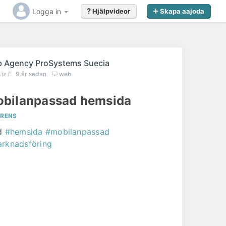
Logga in
Hjälpvideor
Skapa aajoda
 Agency ProSystems Suecia
Liz E
9 år sedan
web
bilanpassad hemsida
ERENS
d
#hemsida
#mobilanpassad
rknadsföring