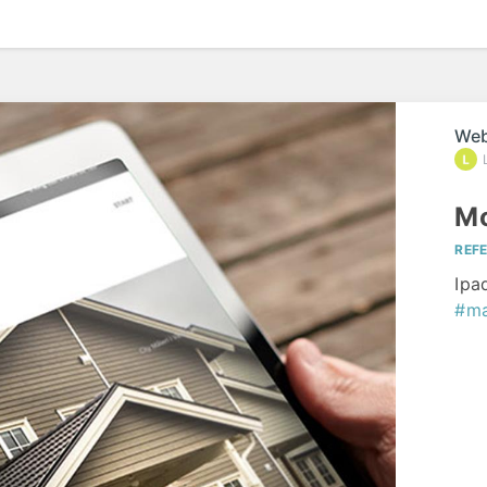
Web
Mo
REF
Ipa
#ma