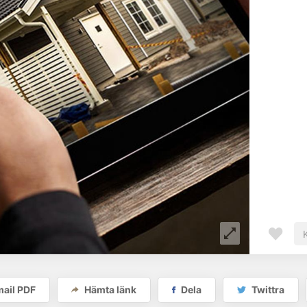
ail PDF
Hämta länk
Dela
Twittra