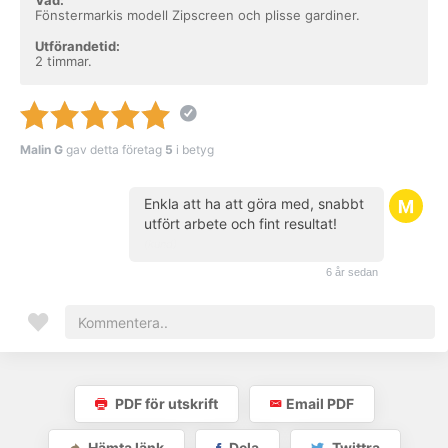
Vad:
Fönstermarkis modell Zipscreen och plisse gardiner.
Utförandetid:
2 timmar.
Malin G
gav detta företag
5
i betyg
Enkla att ha att göra med, snabbt
utfört arbete och fint resultat!
(kund)
6 år sedan
PDF för utskrift
Email PDF
Hämta länk
Dela
Twittra