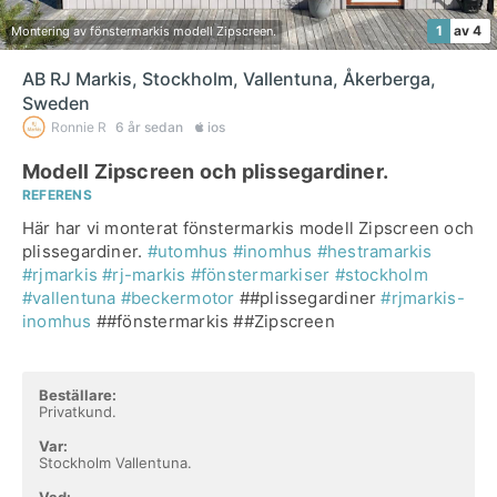
1
av 4
Montering av fönstermarkis modell Zipscreen.
AB RJ Markis, Stockholm, Vallentuna, Åkerberga,
Sweden
Ronnie R
6 år sedan
ios
Modell Zipscreen och plissegardiner.
REFERENS
Här har vi monterat fönstermarkis modell Zipscreen och
plissegardiner.
#utomhus
#inomhus
#hestramarkis
#rjmarkis
#rj-markis
#fönstermarkiser
#stockholm
#vallentuna
#beckermotor
##plissegardiner
#rjmarkis-
inomhus
##fönstermarkis ##Zipscreen
Beställare:
Privatkund.
Var:
Stockholm Vallentuna.