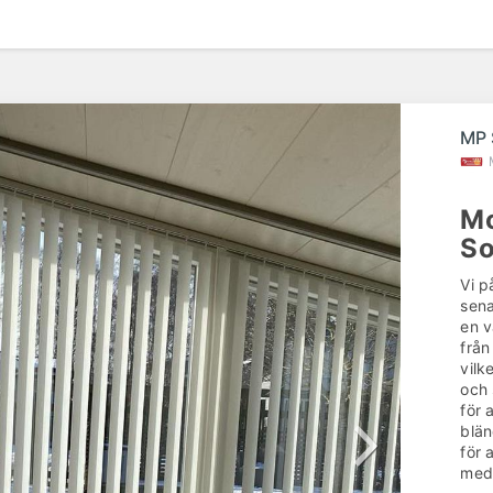
MP 
Mo
S
Vi p
sena
en v
från
vilk
och 
för 
blän
för 
med