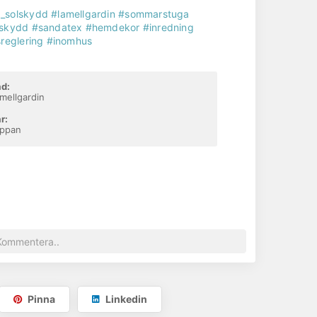
_solskydd
#lamellgardin
#sommarstuga
lskydd
#sandatex
#hemdekor
#inredning
sreglering
#inomhus
d:
mellgardin
r:
ippan
Pinna
Linkedin