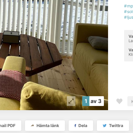
#mp
#so
#lju
Va
La
Va
Kl
1
av 3
ail PDF
Hämta länk
Dela
Twittra