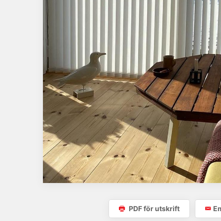
PDF för utskrift
Em