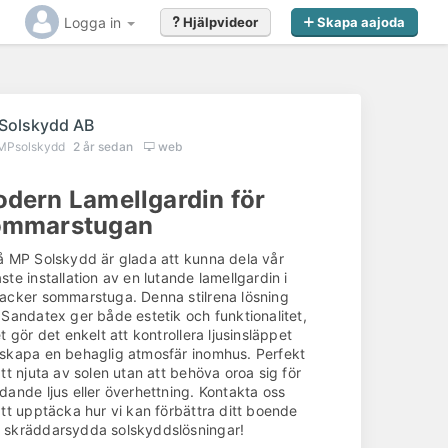
Logga in
Hjälpvideor
Skapa aajoda
Solskydd AB
MPsolskydd
2 år sedan
web
dern Lamellgardin för
ommarstugan
å MP Solskydd är glada att kunna dela vår
ste installation av en lutande lamellgardin i
acker sommarstuga. Denna stilrena lösning
 Sandatex ger både estetik och funktionalitet,
et gör det enkelt att kontrollera ljusinsläppet
skapa en behaglig atmosfär inomhus. Perfekt
att njuta av solen utan att behöva oroa sig för
dande ljus eller överhettning. Kontakta oss
att upptäcka hur vi kan förbättra ditt boende
 skräddarsydda solskyddslösningar!