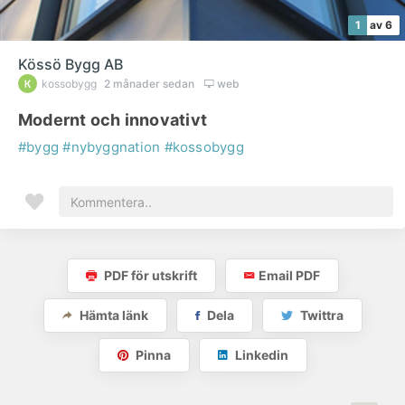
1
av 6
Kössö Bygg AB
kossobygg
2 månader sedan
web
Modernt och innovativt
#bygg
#nybyggnation
#kossobygg
PDF för utskrift
Email PDF
Hämta länk
Dela
Twittra
Pinna
Linkedin