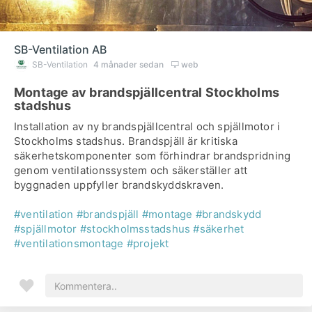
SB-Ventilation AB
SB-Ventilation
4 månader sedan
web
Montage av brandspjällcentral Stockholms
stadshus
Installation av ny brandspjällcentral och spjällmotor i
Stockholms stadshus. Brandspjäll är kritiska
säkerhetskomponenter som förhindrar brandspridning
genom ventilationssystem och säkerställer att
byggnaden uppfyller brandskyddskraven.
#ventilation
#brandspjäll
#montage
#brandskydd
#spjällmotor
#stockholmsstadshus
#säkerhet
#ventilationsmontage
#projekt