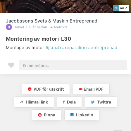
1
av 7
Jacobssons Svets & Maskin Entreprenad
Daniel J
9 år sedan
Android
Montering av motor i L30
Montage av motor
#jsmab
#reparation
#entreprenad
PDF för utskrift
Email PDF
Hämta länk
Dela
Twittra
Pinna
Linkedin