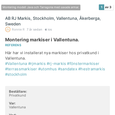
1
av 3
Montering modell Java och Tarragona med saxade armar.
AB RJ Markis, Stockholm, Vallentuna, Åkerberga,
Sweden
Ronnie R
7 år sedan
ios
Montering markiser i Vallentuna.
REFERENS
Här har vi installerat nya markiser hos privatkund i
#Vallentuna
#rjmarkis
#rj-markis
#fönstermarkiser
#terrassmarkiser
#utomhus
#sandatex
#hestramarkis
#stockholm
Beställare:
Privatkund
Var:
Vallentuna