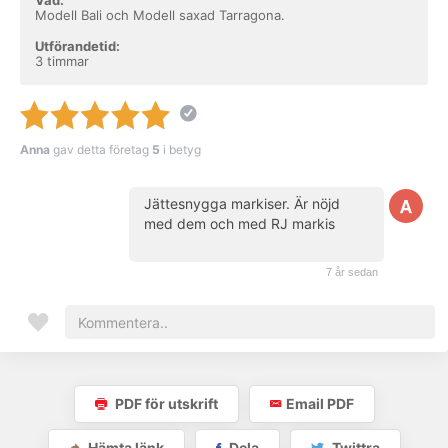
Vad:
Modell Bali och Modell saxad Tarragona.
Utförandetid:
3 timmar
Anna
gav detta företag
5
i betyg
Jättesnygga markiser. Är nöjd
med dem och med RJ markis
(kund)
7 år sedan
PDF för utskrift
Email PDF
Hämta länk
Dela
Twittra