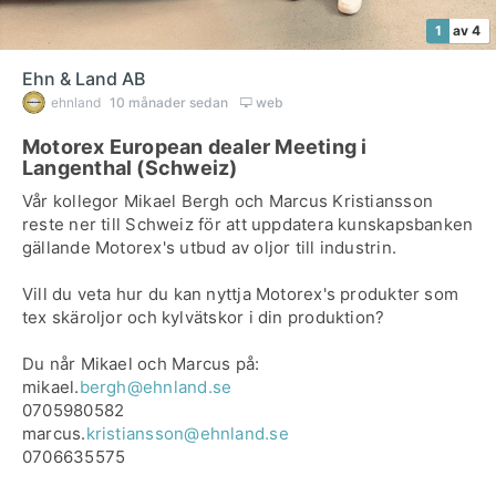
1
av 4
Ehn & Land AB
ehnland
10 månader sedan
web
Motorex European dealer Meeting i
Langenthal (Schweiz)
Vår kollegor Mikael Bergh och Marcus Kristiansson
reste ner till Schweiz för att uppdatera kunskapsbanken
gällande Motorex's utbud av oljor till industrin.
Vill du veta hur du kan nyttja Motorex's produkter som
tex skäroljor och kylvätskor i din produktion?
Du når Mikael och Marcus på:
mikael.
bergh@ehnland.se
0705980582
marcus.
kristiansson@ehnland.se
0706635575