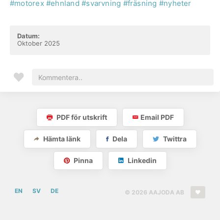
#motorex
#ehnland
#svarvning
#fräsning
#nyheter
Datum:
Oktober 2025
PDF för utskrift
Email PDF
Hämta länk
Dela
Twittra
Pinna
Linkedin
EN
SV
DE
© 2026 AAJODA AB