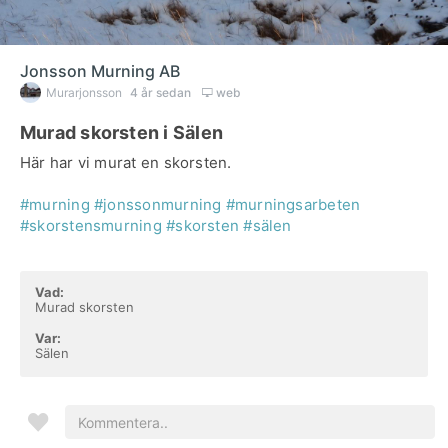
Jonsson Murning AB
Murarjonsson
4 år sedan
web
Murad skorsten i Sälen
Här har vi murat en skorsten.
#murning
#jonssonmurning
#murningsarbeten
#skorstensmurning
#skorsten
#sälen
Vad:
Murad skorsten
Var:
Sälen