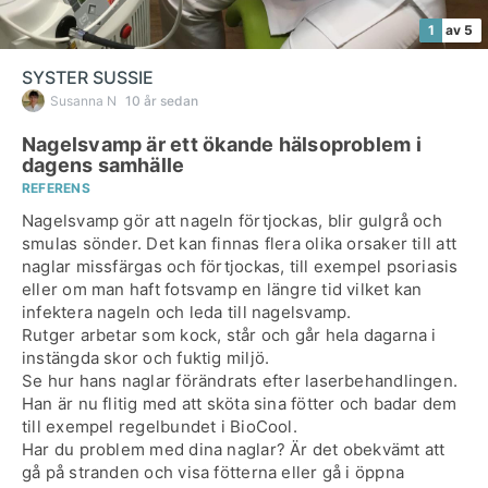
1
av 5
SYSTER SUSSIE
Susanna N
10 år sedan
Nagelsvamp är ett ökande hälsoproblem i
dagens samhälle
REFERENS
Nagelsvamp gör att nageln förtjockas, blir gulgrå och
smulas sönder. Det kan finnas flera olika orsaker till att
naglar missfärgas och förtjockas, till exempel psoriasis
eller om man haft fotsvamp en längre tid vilket kan
infektera nageln och leda till nagelsvamp.
Rutger arbetar som kock, står och går hela dagarna i
instängda skor och fuktig miljö.
Se hur hans naglar förändrats efter laserbehandlingen.
Han är nu flitig med att sköta sina fötter och badar dem
till exempel regelbundet i BioCool.
Har du problem med dina naglar? Är det obekvämt att
gå på stranden och visa fötterna eller gå i öppna