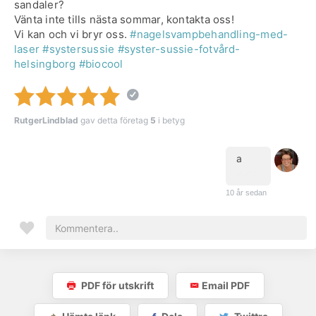
sandaler?
Vänta inte tills nästa sommar, kontakta oss!
Vi kan och vi bryr oss.
#nagelsvampbehandling-med-
laser
#systersussie
#syster-sussie-fotvård-
helsingborg
#biocool
RutgerLindblad
gav detta företag
5
i betyg
a
(kund)
10 år sedan
PDF för utskrift
Email PDF