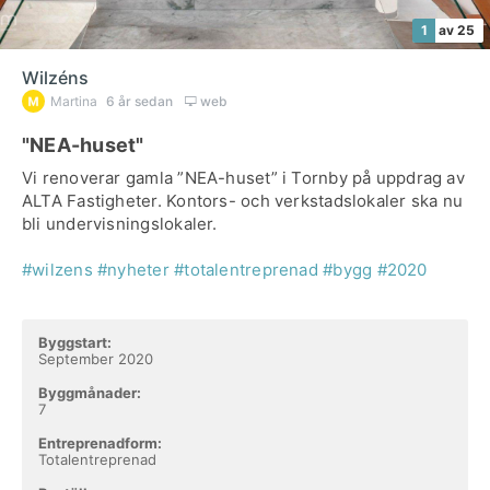
1
av 25
Wilzéns
Martina
6 år sedan
web
"NEA-huset"
Vi renoverar gamla ”NEA-huset” i Tornby på uppdrag av
ALTA Fastigheter. Kontors- och verkstadslokaler ska nu
bli undervisningslokaler.
#wilzens
#nyheter
#totalentreprenad
#bygg
#2020
Byggstart:
September 2020
Byggmånader:
7
Entreprenadform:
Totalentreprenad