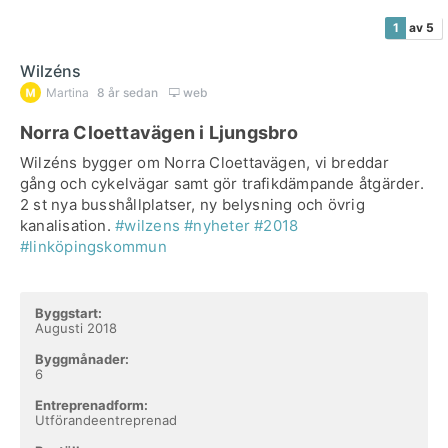
1
av 5
Wilzéns
Martina
8 år sedan
web
Norra Cloettavägen i Ljungsbro
Wilzéns bygger om Norra Cloettavägen, vi breddar
gång och cykelvägar samt gör trafikdämpande åtgärder.
2 st nya busshållplatser, ny belysning och övrig
kanalisation.
#wilzens
#nyheter
#2018
#linköpingskommun
Byggstart:
Augusti 2018
Byggmånader:
6
Entreprenadform:
Utförandeentreprenad