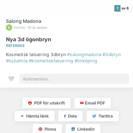
1
av 6
Salong Madona
Kamila
10 år sedan
Nya 3d ögonbryn
REFERENS
Kosmetisk tatuering 3dbryn
#salongmadona
#3dbryn
#bykamila
#kosmetisktatuering
#linköping
PDF för utskrift
Email PDF
Hämta länk
Dela
Twittra
Pinna
Linkedin