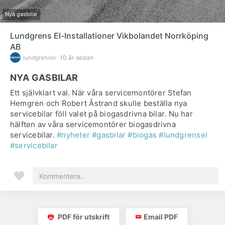
Nya gasbilar
Lundgrens El-Installationer Vikbolandet Norrköping
AB
lundgrensel
10 år sedan
NYA GASBILAR
Ett självklart val. När våra servicemontörer Stefan
Hemgren och Robert Åstrand skulle beställa nya
servicebilar föll valet på biogasdrivna bilar. Nu har
hälften av våra servicemontörer biogasdrivna
servicebilar.
#nyheter
#gasbilar
#biogas
#lundgrensel
#servicebilar
PDF för utskrift
Email PDF