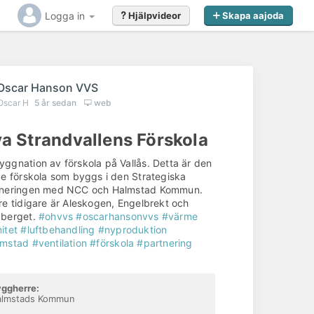
Logga in
Hjälpvideor
Skapa aajoda
Oscar Hanson VVS
Oscar H
5 år sedan
web
a Strandvallens Förskola
ggnation av förskola på Vallås. Detta är den
de förskola som byggs i den Strategiska
tneringen med NCC och Halmstad Kommun.
re tidigare är Aleskogen, Engelbrekt och
gberget.
#ohvvs
#oscarhansonvvs
#värme
Gillar du det du såg?
itet
#luftbehandling
#nyproduktion
lmstad
#ventilation
#förskola
#partnering
Kontakta
AB Oscar Hanson VVS
redan idag
för offert eller förfrågan
ggherre:
almstads Kommun