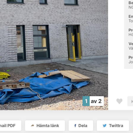
Be
NC
En
To
Pr
Hö
V
Vä
Pr
Jo
1
av 2
ail PDF
Hämta länk
Dela
Twittra