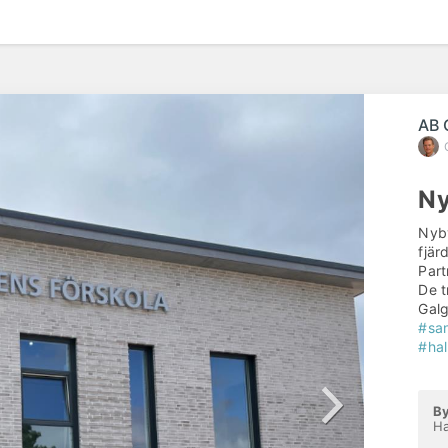
AB 
Ny
Nyby
fjär
Par
De t
Gal
#san
#ha
By
H